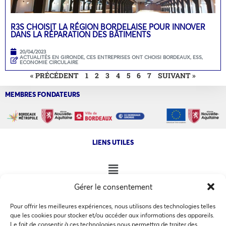
R3S CHOISIT LA RÉGION BORDELAISE POUR INNOVER
DANS LA RÉPARATION DES BÂTIMENTS
20/04/2023
ACTUALITÉS EN GIRONDE
,
CES ENTREPRISES ONT CHOISI BORDEAUX
,
ESS,
ECONOMIE CIRCULAIRE
« PRÉCÉDENT
1
2
3
4
5
6
7
SUIVANT »
MEMBRES FONDATEURS
LIENS UTILES
Gérer le consentement
NOS AUTRES SITES
Pour offrir les meilleures expériences, nous utilisons des technologies telles
que les cookies pour stocker et/ou accéder aux informations des appareils.
Le fait de consentir à ces technologies nous permettra de traiter des