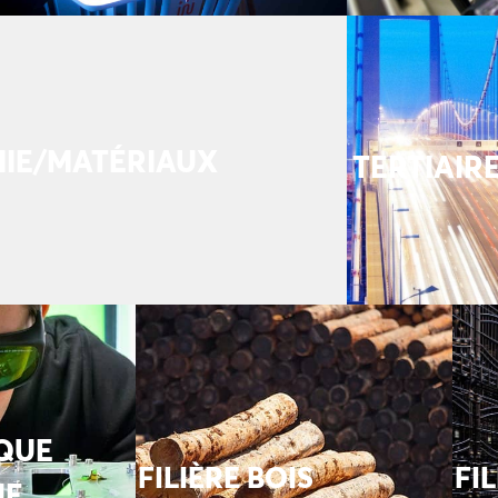
MIE/MATÉRIAUX
TERTIAIR
QUE
FILIÈRE BOIS
FI
UE