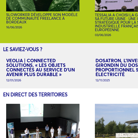
SLOWORKER DÉVELOPPE SON MODÈLE
TESSALIA A CHOISI LA
DE COMMUNAUTÉ FREELANCE À
SA FUTURE USINE : UNE
BORDEAUX
STRATÉGIQUE POUR LA
INDUSTRIELLE FRANÇAI
16/06/2026
EUROPÉENNE
03/06/2026
LE SAVIEZ-VOUS ?
VEOLIA | CONNECTED
DOSATRON, L’INV
SOLUTIONS, « LES OBJETS
GIRONDIN DU DO
CONNECTÉS AU SERVICE D’UN
PROPORTIONNEL 
AVENIR PLUS DURABLE »
ÉLECTRICITÉ
12/01/2026
12/11/2025
EN DIRECT DES TERRITOIRES