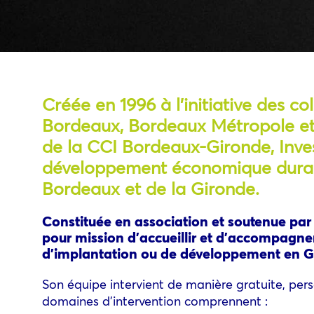
Créée en 1996 à l’initiative des col
Bordeaux, Bordeaux Métropole et 
de la CCI Bordeaux-Gironde, Inve
développement économique durab
Bordeaux et de la Gironde.
Constituée en association et soutenue par
pour mission d’accueillir et d’accompagner
d’implantation ou de développement en G
Son équipe intervient de manière gratuite, pers
domaines d’intervention comprennent :