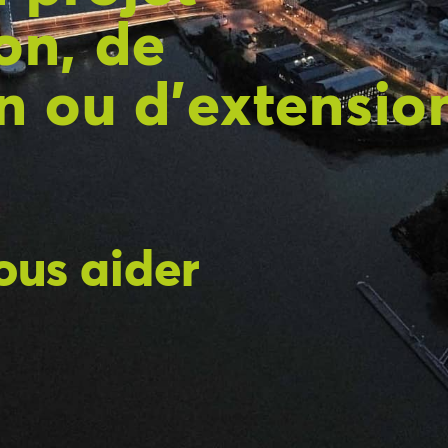
on, de
on ou d’extensio
ous aider