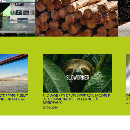
ENTREPRENEURIAT
SLOWORKER DÉVELOPPE SON MODÈLE
DE
ONNEUR EN 2026
DE COMMUNAUTÉ FREELANCE À
A
BORDEAUX
11
16/06/2026