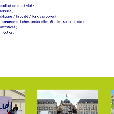
calisation d’activité ;
alariés ;
liques / fiscalité / fonds propres) ;
anorama, fiches sectorielles, études, salaires, etc.) ;
stratives ;
nication.