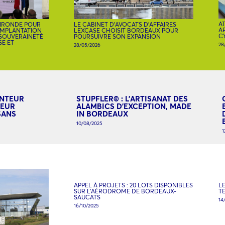
AT
 GIRONDE POUR
LE CABINET D’AVOCATS D’AFFAIRES
A
 IMPLANTATION
LEXCASE CHOISIT BORDEAUX POUR
C
 SOUVERAINETÉ
POURSUIVRE SON EXPANSION
SE ET
28
28/05/2026
ENTEUR
STUPFLER® : L’ARTISANAT DES
SEUR
ALAMBICS D’EXCEPTION, MADE
SANS
IN BORDEAUX
10/08/2025
1
APPEL À PROJETS : 20 LOTS DISPONIBLES
LE
SUR L’AÉRODROME DE BORDEAUX-
T
SAUCATS
14
16/10/2025