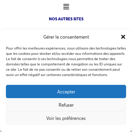
NOS AUTRES SITES
Gérer le consentement
Pour offrir les meilleures expériences, nous utilisons des technologies telles
que les cookies pour stocker et/ou accéder aux informations des appareils.
COPYRIGHT @ 2026 - INVEST IN BORDEAUX - 32 Allées d'Orléans
Le fait de consentir à ces technologies nous permettra de traiter des
33000 Bordeaux
données telles que le comportement de navigation ou les ID uniques sur
ce site. Le fait de ne pas consentir ou de retirer son consentement peut
Ce site utilise des cookies pour les statistiques et pour
avoir un effet négatif sur certaines caractéristiques et fonctions.
améliorer votre expérience. En cliquant sur Accepter, vous
consentez à notre utilisation des cookies. En savoir plus
Accepter
MEMBRES BIENFAITEURS
dans notre
politique de confidentialité
.
Refuser
Accepter
Voir les préférences
Préférences des cookies
Refuser