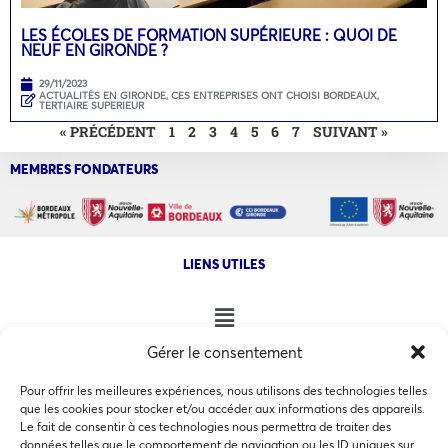
LES ÉCOLES DE FORMATION SUPÉRIEURE : QUOI DE
NEUF EN GIRONDE ?
29/11/2023
ACTUALITÉS EN GIRONDE
,
CES ENTREPRISES ONT CHOISI BORDEAUX
,
TERTIAIRE SUPERIEUR
« PRÉCÉDENT
1
2
3
4
5
6
7
SUIVANT »
MEMBRES FONDATEURS
LIENS UTILES
Gérer le consentement
NOS AUTRES SITES
Pour offrir les meilleures expériences, nous utilisons des technologies telles
que les cookies pour stocker et/ou accéder aux informations des appareils.
Le fait de consentir à ces technologies nous permettra de traiter des
données telles que le comportement de navigation ou les ID uniques sur