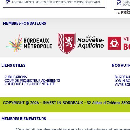
ACTU
AGROALIMENTAIRE
,
CES ENTREPRISES ONT CHOISI BORDEAUX
BOR
« PR
MEMBRES FONDATEURS
LIENS UTILES
NOS AUTR
PUBLICATIONS
BORDEAU
COUP DE PROJECTEUR ADHÉRENTS
JOB IN B
POLITIQUE DE CONFIDENTIALITÉ
VIVRE B
COPYRIGHT @ 2026 - INVEST IN BORDEAUX - 32 Allées d'Orléans 330
MEMBRES BIENFAITEURS
Ce site utilise des cookies pour les statistiques et pour a