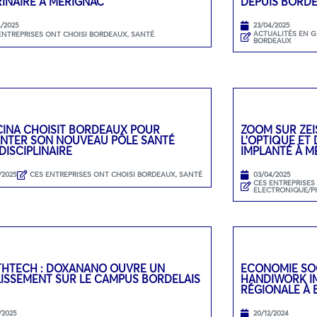
INAIRE À MÉRIGNAC
DEPUIS BORD
4/2025
23/04/2025
ACTUALITÉS EN 
ENTREPRISES ONT CHOISI BORDEAUX
,
SANTÉ
BORDEAUX
CINA CHOISIT BORDEAUX POUR
ZOOM SUR ZEI
ANTER SON NOUVEAU PÔLE SANTÉ
L’OPTIQUE ET
DISCIPLINAIRE
IMPLANTÉ À M
/2025
CES ENTREPRISES ONT CHOISI BORDEAUX
,
SANTÉ
03/04/2025
CES ENTREPRISES
ELECTRONIQUE/P
THTECH : DOXANANO OUVRE UN
ECONOMIE SOC
LISSEMENT SUR LE CAMPUS BORDELAIS
HANDIWORK IM
RÉGIONALE À
/2025
20/12/2024