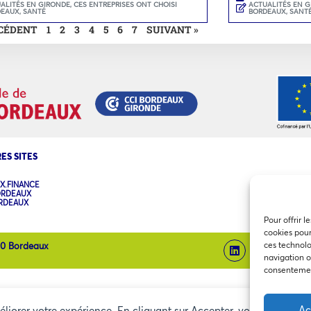
ALITÉS EN GIRONDE
,
CES ENTREPRISES ONT CHOISI
ACTUALITÉS EN 
DEAUX
,
SANTÉ
BORDEAUX
,
SANT
ÉCÉDENT
1
2
3
4
5
6
7
SUIVANT »
ES SITES
X.FINANCE
ORDEAUX
ORDEAUX
Pour offrir l
cookies pour
ces technolo
00 Bordeaux
navigation ou
consentement
Ac
méliorer votre expérience. En cliquant sur Accepter, vous consentez