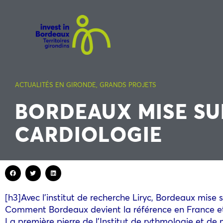
ACTUALITÉS EN GIRONDE
,
GRANDS PROJETS
BORDEAUX MISE SU
CARDIOLOGIE
[h3]Avec l’institut de recherche Liryc, Bordeaux mise s
Comment Bordeaux devient la référence en France et
La première pierre de l’Institut de rythmologie et de 