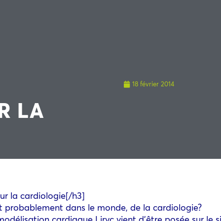
18 février 2014
R LA
ur la cardiologie[/h3]
 probablement dans le monde, de la cardiologie?
modélisation cardiaque Liryc vient d’être posée sur le si