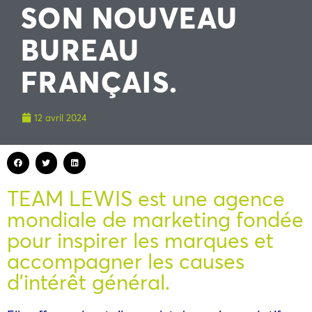
SON NOUVEAU
BUREAU
FRANÇAIS.
12 avril 2024
TEAM LEWIS est une agence
mondiale de marketing fondée
pour inspirer les marques et
accompagner les causes
d’intérêt général.