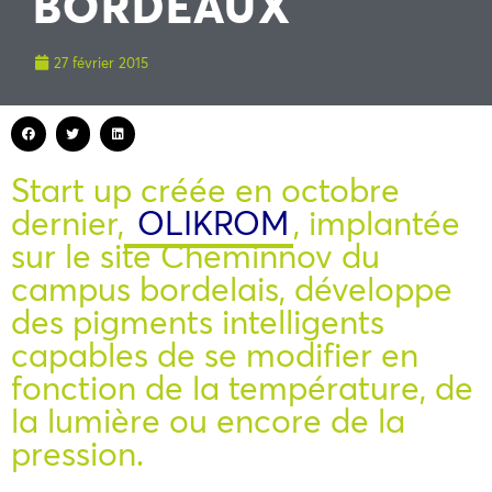
BORDEAUX
27 février 2015
Start up créée en octobre
dernier,
OLIKROM
, implantée
sur le site Cheminnov du
campus bordelais, développe
des pigments intelligents
capables de se modifier en
fonction de la température, de
la lumière ou encore de la
pression.