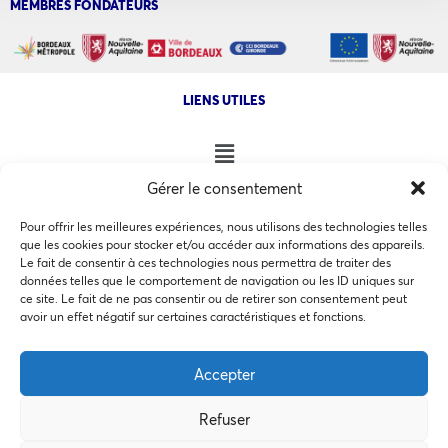
MEMBRES FONDATEURS
LIENS UTILES
Gérer le consentement
NOS AUTRES SITES
Pour offrir les meilleures expériences, nous utilisons des technologies telles
que les cookies pour stocker et/ou accéder aux informations des appareils.
Le fait de consentir à ces technologies nous permettra de traiter des
données telles que le comportement de navigation ou les ID uniques sur
ce site. Le fait de ne pas consentir ou de retirer son consentement peut
Ce site utilise des cookies pour les statistiques et pour
avoir un effet négatif sur certaines caractéristiques et fonctions.
COPYRIGHT @ 2026 - INVEST IN BORDEAUX - 32 Allées d'Orléans
améliorer votre expérience. En cliquant sur Accepter, vous
33000 Bordeaux
consentez à notre utilisation des cookies. En savoir plus
Accepter
dans notre
politique de confidentialité
.
Refuser
Accepter
MEMBRES BIENFAITEURS