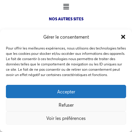
NOS AUTRES SITES
Gérer le consentement
Pour offrir les meilleures expériences, nous utilisons des technologies telles
que les cookies pour stocker et/ou accéder aux informations des appareils.
COPYRIGHT @ 2026 - INVEST IN BORDEAUX - 32 Allées d'Orléans
Le fait de consentir à ces technologies nous permettra de traiter des
33000 Bordeaux
données telles que le comportement de navigation ou les ID uniques sur
ce site. Le fait de ne pas consentir ou de retirer son consentement peut
Ce site utilise des cookies pour les statistiques et pour
avoir un effet négatif sur certaines caractéristiques et fonctions.
améliorer votre expérience. En cliquant sur Accepter, vous
consentez à notre utilisation des cookies. En savoir plus
Accepter
MEMBRES BIENFAITEURS
dans notre
politique de confidentialité
.
Refuser
Accepter
Voir les préférences
Préférences des cookies
Refuser