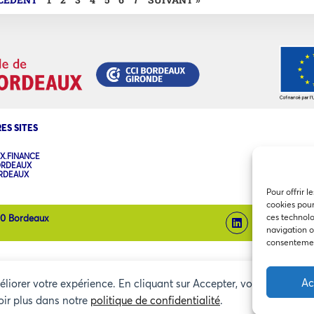
ES SITES
X.FINANCE
ORDEAUX
ORDEAUX
Pour offrir l
cookies pour
ces technolo
00 Bordeaux
navigation ou
consentement
Ac
méliorer votre expérience. En cliquant sur Accepter, vous consentez
oir plus dans notre
politique de confidentialité
.