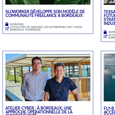
SLOWORKER DÉVELOPPE SON MODÈLE DE
TESSA
COMMUNAUTÉ FREELANCE À BORDEAUX
FUTUR
STRA
INDU
16/06/2026
ACTUALITÉS EN GIRONDE
,
CES ENTREPRISES ONT CHOISI
BORDEAUX
,
NUMÉRIQUE
03/0
ACTU
BOR
ATELIER CYBER : À BORDEAUX, UNE
FLY-R
APPROCHE OPÉRATIONNELLE DE LA
ACCÉL