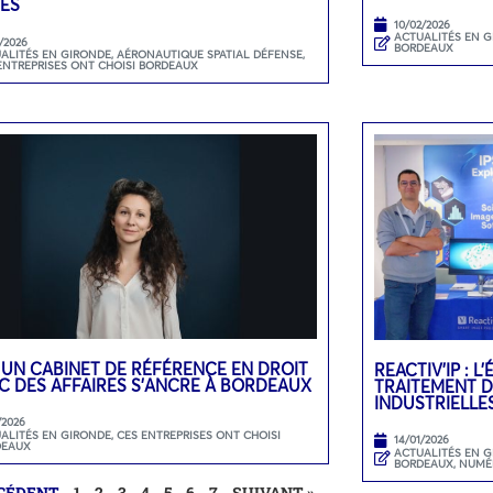
ES
10/02/2026
ACTUALITÉS EN 
/2026
BORDEAUX
ALITÉS EN GIRONDE
,
AÉRONAUTIQUE SPATIAL DÉFENSE
,
ENTREPRISES ONT CHOISI BORDEAUX
 UN CABINET DE RÉFÉRENCE EN DROIT
REACTIV’IP : 
C DES AFFAIRES S’ANCRE À BORDEAUX
TRAITEMENT D
INDUSTRIELLE
/2026
ALITÉS EN GIRONDE
,
CES ENTREPRISES ONT CHOISI
14/01/2026
DEAUX
ACTUALITÉS EN 
BORDEAUX
,
NUMÉ
ÉCÉDENT
1
2
3
4
5
6
7
SUIVANT »