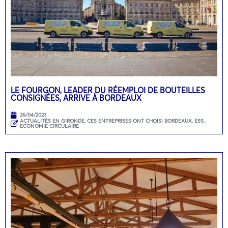
LE FOURGON, LEADER DU RÉEMPLOI DE BOUTEILLES
CONSIGNÉES, ARRIVE À BORDEAUX
26/04/2023
ACTUALITÉS EN GIRONDE
,
CES ENTREPRISES ONT CHOISI BORDEAUX
,
ESS,
ECONOMIE CIRCULAIRE