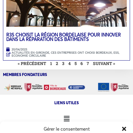
R3S CHOISIT LA RÉGION BORDELAISE POUR INNOVER
DANS LA RÉPARATION DES BÂTIMENTS
20/04/2023
ACTUALITÉS EN GIRONDE
,
CES ENTREPRISES ONT CHOISI BORDEAUX
,
ESS,
ECONOMIE CIRCULAIRE
« PRÉCÉDENT
1
2
3
4
5
6
7
SUIVANT »
MEMBRES FONDATEURS
LIENS UTILES
Gérer le consentement
NOS AUTRES SITES