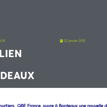
AUX
22 janvier 2015
LIEN
E
RDEAUX
ourtiers,
QBE France
ouvre à Bordeaux une nouvelle dé