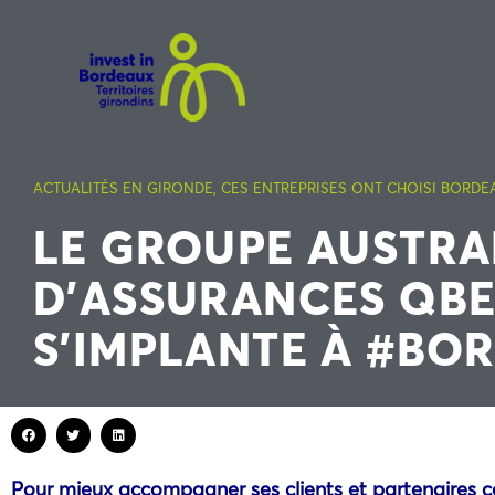
ACTUALITÉS EN GIRONDE
,
CES ENTREPRISES ONT CHOISI BORDE
LE GROUPE AUSTRA
D’ASSURANCES QB
S’IMPLANTE À #BO
Pour mieux accompagner ses clients et partenaires c