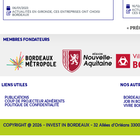
16/12
06/01/2023
ACTU
ACTUALITÉS EN GIRONDE
,
CES ENTREPRISES ONT CHOISI
CES 
BORDEAUX
« PR
MEMBRES FONDATEURS
LIENS UTILES
NOS AUTR
PUBLICATIONS
BORDEAU
COUP DE PROJECTEUR ADHÉRENTS
JOB IN B
POLITIQUE DE CONFIDENTIALITÉ
VIVRE B
COPYRIGHT @ 2026 - INVEST IN BORDEAUX - 32 Allées d'Orléans 330