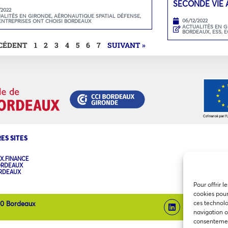
SECONDE VIE 
/2022
ALITÉS EN GIRONDE
,
AÉRONAUTIQUE SPATIAL DÉFENSE
,
06/12/2022
ENTREPRISES ONT CHOISI BORDEAUX
ACTUALITÉS EN 
BORDEAUX
,
ESS, 
ÉCÉDENT
1
2
3
4
5
6
7
SUIVANT »
ES SITES
X.FINANCE
ORDEAUX
ORDEAUX
Pour offrir l
cookies pour
ces technolo
00 Bordeaux
navigation ou
consentement