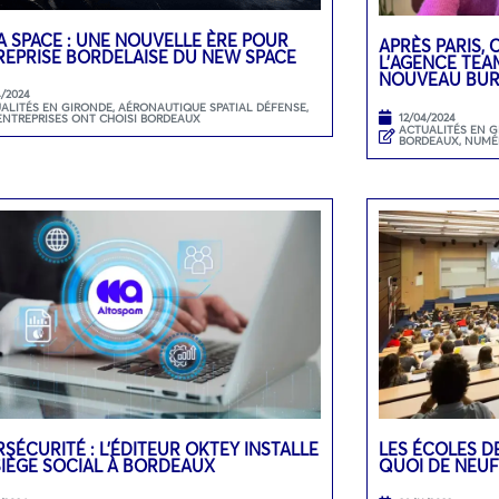
 SPACE : UNE NOUVELLE ÈRE POUR
APRÈS PARIS,
REPRISE BORDELAISE DU NEW SPACE
L’AGENCE TEA
NOUVEAU BUR
4/2024
ALITÉS EN GIRONDE
,
AÉRONAUTIQUE SPATIAL DÉFENSE
,
12/04/2024
ENTREPRISES ONT CHOISI BORDEAUX
ACTUALITÉS EN 
BORDEAUX
,
NUMÉ
SÉCURITÉ : L’ÉDITEUR OKTEY INSTALLE
LES ÉCOLES D
SIÈGE SOCIAL À BORDEAUX
QUOI DE NEUF