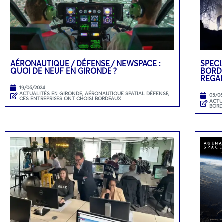
AÉRONAUTIQUE / DÉFENSE / NEWSPACE :
SPECI
QUOI DE NEUF EN GIRONDE ?
BORD
REGA
19/06/2024
ACTUALITÉS EN GIRONDE
,
AÉRONAUTIQUE SPATIAL DÉFENSE
,
05/0
CES ENTREPRISES ONT CHOISI BORDEAUX
ACTU
BOR