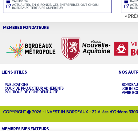
19/03/2024
07/02
ACTUALITÉS EN GIRONDE
,
CES ENTREPRISES ONT CHOISI
ACTU
BORDEAUX
,
TERTIAIRE SUPERIEUR
BOR
« PR
MEMBRES FONDATEURS
LIENS UTILES
NOS AUTR
PUBLICATIONS
BORDEAU
COUP DE PROJECTEUR ADHÉRENTS
JOB IN B
POLITIQUE DE CONFIDENTIALITÉ
VIVRE B
COPYRIGHT @ 2026 - INVEST IN BORDEAUX - 32 Allées d'Orléans 330
MEMBRES BIENFAITEURS