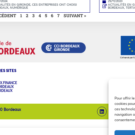
/2024
29/11/2023
ALITÉS EN GIRONDE
,
CES ENTREPRISES ONT CHOISI
ACTUALITÉS EN 
DEAUX
,
NUMÉRIQUE
BORDEAUX
,
TERTI
ÉCÉDENT
1
2
3
4
5
6
7
SUIVANT »
ES SITES
X.FINANCE
ORDEAUX
ORDEAUX
Pour offrir l
cookies pour
ces technolo
00 Bordeaux
navigation ou
consentement