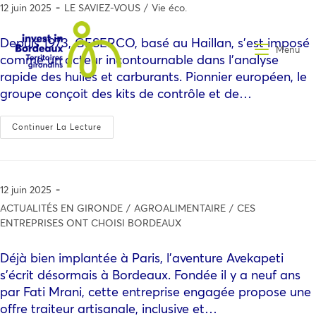
12 juin 2025
LE SAVIEZ-VOUS
/
Vie éco.
Depuis 1973, GESERCO, basé au Haillan, s’est imposé
Menu
comme un acteur incontournable dans l’analyse
rapide des huiles et carburants. Pionnier européen, le
groupe conçoit des kits de contrôle et de…
Continuer La Lecture
12 juin 2025
ACTUALITÉS EN GIRONDE
/
AGROALIMENTAIRE
/
CES
ENTREPRISES ONT CHOISI BORDEAUX
Déjà bien implantée à Paris, l’aventure Avekapeti
s’écrit désormais à Bordeaux. Fondée il y a neuf ans
par Fati Mrani, cette entreprise engagée propose une
offre traiteur artisanale, inclusive et…