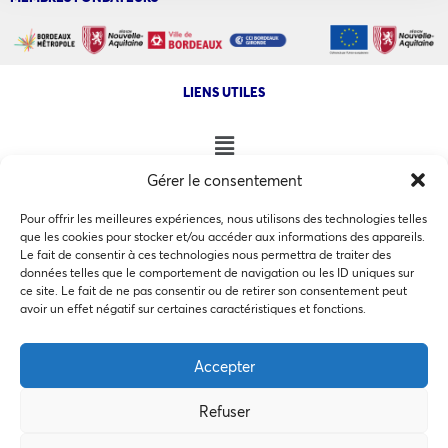
LIENS UTILES
Gérer le consentement
NOS AUTRES SITES
Pour offrir les meilleures expériences, nous utilisons des technologies telles
que les cookies pour stocker et/ou accéder aux informations des appareils.
Le fait de consentir à ces technologies nous permettra de traiter des
données telles que le comportement de navigation ou les ID uniques sur
ce site. Le fait de ne pas consentir ou de retirer son consentement peut
Ce site utilise des cookies pour les statistiques et pour
avoir un effet négatif sur certaines caractéristiques et fonctions.
COPYRIGHT @ 2026 - INVEST IN BORDEAUX - 32 Allées d'Orléans
améliorer votre expérience. En cliquant sur Accepter, vous
33000 Bordeaux
consentez à notre utilisation des cookies. En savoir plus
Accepter
dans notre
politique de confidentialité
.
Refuser
Accepter
MEMBRES BIENFAITEURS