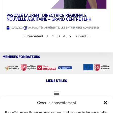
PASCALE LAURENT DIRECTRICE RÉGIONALE
NOUVELLE AQUITAINE – GRAND CENTRE | LHH
12/09/2023
ACTUALITÉS ADHÉRENTS
,
LES ENTREPRISES ADHÉRENTES
« Précédent
1
2
3
4
5
Suivant »
MEMBRES FONDATEURS
LIENS UTILES
Gérer le consentement
NOS AUTRES SITES
Pour offrir les meilleures expériences, nous utilisons des technologies telles