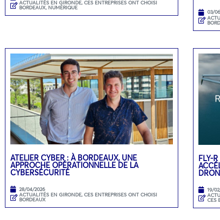
ACTUALITÉS EN GIRONDE
,
CES ENTREPRISES ONT CHOISI
BORDEAUX
,
NUMÉRIQUE
03/0
ACTU
BOR
ATELIER CYBER : À BORDEAUX, UNE
FLY-R
APPROCHE OPÉRATIONNELLE DE LA
ACCÉL
CYBERSÉCURITÉ
DRON
28/04/2026
19/02
ACTUALITÉS EN GIRONDE
,
CES ENTREPRISES ONT CHOISI
ACTU
BORDEAUX
CES 