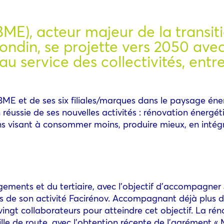
ME), acteur majeur de la transit
irondin, se projette vers 2050 av
au service des collectivités, ent
BME et de ses six filiales/marques dans le paysage énerg
on réussie de ses nouvelles activités : rénovation énergé
ions visant à consommer moins, produire mieux, en intégr
gements et du tertiaire, avec l’objectif d’accompagne
ers de son activité Facirénov. Accompagnant déjà plus 
ngt collaborateurs pour atteindre cet objectif. La ré
euille de route, avec l’obtention récente de l’agrémen