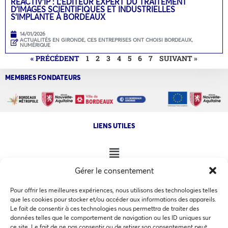
REACTIV’IP : L’ÉDITEUR EXPERT DU TRAITEMENT
D’IMAGES SCIENTIFIQUES ET INDUSTRIELLES
S’IMPLANTE À BORDEAUX
14/01/2026
ACTUALITÉS EN GIRONDE
,
CES ENTREPRISES ONT CHOISI BORDEAUX
,
NUMÉRIQUE
« PRÉCÉDENT
1
2
3
4
5
6
7
SUIVANT »
MEMBRES FONDATEURS
LIENS UTILES
Gérer le consentement
NOS AUTRES SITES
Pour offrir les meilleures expériences, nous utilisons des technologies telles
que les cookies pour stocker et/ou accéder aux informations des appareils.
Le fait de consentir à ces technologies nous permettra de traiter des
données telles que le comportement de navigation ou les ID uniques sur
ce site. Le fait de ne pas consentir ou de retirer son consentement peut