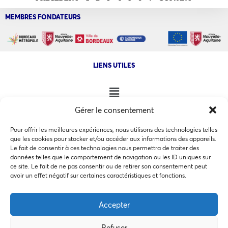
MEMBRES FONDATEURS
LIENS UTILES
Gérer le consentement
NOS AUTRES SITES
Pour offrir les meilleures expériences, nous utilisons des technologies telles
que les cookies pour stocker et/ou accéder aux informations des appareils.
Le fait de consentir à ces technologies nous permettra de traiter des
données telles que le comportement de navigation ou les ID uniques sur
ce site. Le fait de ne pas consentir ou de retirer son consentement peut
Ce site utilise des cookies pour les statistiques et pour
avoir un effet négatif sur certaines caractéristiques et fonctions.
COPYRIGHT @ 2026 - INVEST IN BORDEAUX - 32 Allées d'Orléans
améliorer votre expérience. En cliquant sur Accepter, vous
33000 Bordeaux
consentez à notre utilisation des cookies. En savoir plus
Accepter
dans notre
politique de confidentialité
.
Refuser
Accepter