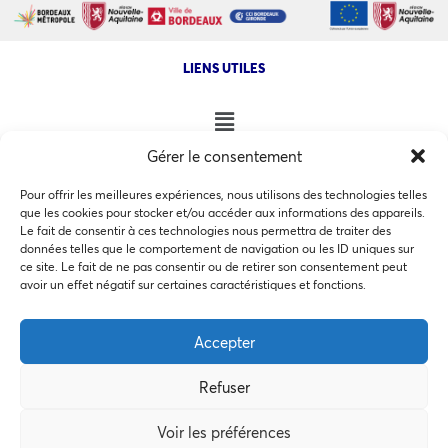
LIENS UTILES
Gérer le consentement
NOS AUTRES SITES
Pour offrir les meilleures expériences, nous utilisons des technologies telles
que les cookies pour stocker et/ou accéder aux informations des appareils.
Le fait de consentir à ces technologies nous permettra de traiter des
données telles que le comportement de navigation ou les ID uniques sur
ce site. Le fait de ne pas consentir ou de retirer son consentement peut
Ce site utilise des cookies pour les statistiques et pour
avoir un effet négatif sur certaines caractéristiques et fonctions.
COPYRIGHT @ 2026 - INVEST IN BORDEAUX - 32 Allées d'Orléans
améliorer votre expérience. En cliquant sur Accepter, vous
33000 Bordeaux
consentez à notre utilisation des cookies. En savoir plus
Accepter
dans notre
politique de confidentialité
.
Refuser
Accepter
MEMBRES BIENFAITEURS
Voir les préférences
Préférences des cookies
Refuser