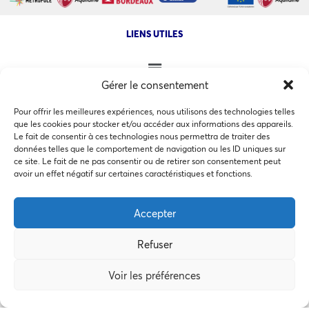
LIENS UTILES
Gérer le consentement
NOS AUTRES SITES
Pour offrir les meilleures expériences, nous utilisons des technologies telles
que les cookies pour stocker et/ou accéder aux informations des appareils.
Le fait de consentir à ces technologies nous permettra de traiter des
données telles que le comportement de navigation ou les ID uniques sur
ce site. Le fait de ne pas consentir ou de retirer son consentement peut
Ce site utilise des cookies pour les statistiques et pour
avoir un effet négatif sur certaines caractéristiques et fonctions.
améliorer votre expérience. En cliquant sur Accepter, vous
COPYRIGHT @ 2026 - INVEST IN BORDEAUX - 32 Allées d'Orléans
33000 Bordeaux
consentez à notre utilisation des cookies. En savoir plus
Accepter
dans notre
politique de confidentialité
.
Refuser
Accepter
MEMBRES BIENFAITEURS
Voir les préférences
Préférences des cookies
Refuser