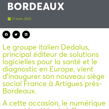
BORDEAUX
17 mars 2023
Le groupe italien Dedalus,
principal éditeur de solutions
logicielles pour la santé et le
diagnostic en Europe, vient
d’inaugurer son nouveau siège
social France à Artigues près-
Bordeaux.
A cette occasion, le numérique