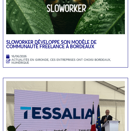
SLOWORKER DÉVELOPPE SON MODÈLE DE
COMMUNAUTÉ FREELANCE À BORDEAUX
16/06/2026
ACTUALITÉS EN GIRONDE
,
CES ENTREPRISES ONT CHOISI BORDEAUX
,
NUMÉRIQUE