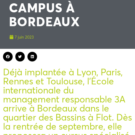
CAMPUS À
BORDEAUX
7 juin 2023
Déjà implantée à Lyon, Paris,
Rennes et Toulouse, l’École
internationale du
management responsable 3A
arrive à Bordeaux dans le
quartier des Bassins à Flot. Dès
la rentrée de septembre, elle