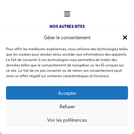
NOS AUTRES SITES
Gérer le consentement
Pour offrir les meilleures expériences, nous utilisons des technologies telles
que les cookies pour stocker et/ou accéder aux informations des appareils.
Le fait de consentir à ces technologies nous permettra de traiter des
COPYRIGHT @ 2026 - INVEST IN BORDEAUX - 32 Allées d'Orléans
données telles que le comportement de navigation ou les ID uniques sur
33000 Bordeaux
ce site. Le fait de ne pas consentir ou de retirer son consentement peut
Ce site utilise des cookies pour les statistiques et pour
avoir un effet négatif sur certaines caractéristiques et fonctions.
améliorer votre expérience. En cliquant sur Accepter, vous
consentez à notre utilisation des cookies. En savoir plus
Accepter
dans notre
politique de confidentialité
.
MEMBRES BIENFAITEURS
Refuser
Accepter
Voir les préférences
Préférences des cookies
Refuser