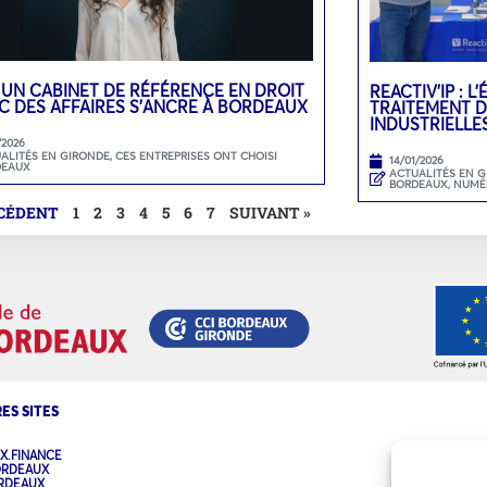
 UN CABINET DE RÉFÉRENCE EN DROIT
REACTIV’IP : 
C DES AFFAIRES S’ANCRE À BORDEAUX
TRAITEMENT D
INDUSTRIELLE
/2026
ALITÉS EN GIRONDE
,
CES ENTREPRISES ONT CHOISI
14/01/2026
DEAUX
ACTUALITÉS EN 
BORDEAUX
,
NUMÉ
ÉCÉDENT
1
2
3
4
5
6
7
SUIVANT »
ES SITES
X.FINANCE
ORDEAUX
ORDEAUX