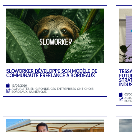
SLOWORKER DÉVELOPPE SON MODÈLE DE
TESSA
COMMUNAUTÉ FREELANCE À BORDEAUX
FUTUR
STRA
INDU
16/06/2026
ACTUALITÉS EN GIRONDE
,
CES ENTREPRISES ONT CHOISI
BORDEAUX
,
NUMÉRIQUE
03/0
ACTU
BOR