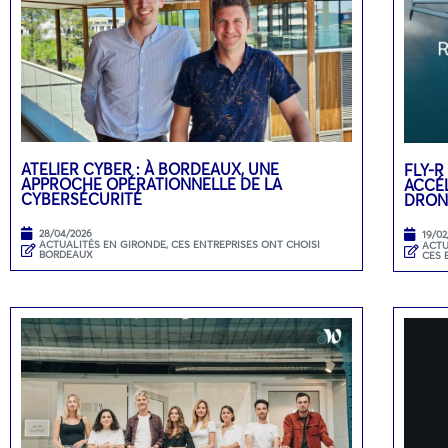
ATELIER CYBER : À BORDEAUX, UNE
FLY-R
APPROCHE OPÉRATIONNELLE DE LA
ACCÉL
CYBERSÉCURITÉ
DRON
28/04/2026
19/02
ACTUALITÉS EN GIRONDE
,
CES ENTREPRISES ONT CHOISI
ACTU
BORDEAUX
CES 