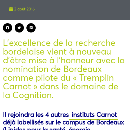
2 août 2016
L’excellence de la recherche
bordelaise vient à nouveau
d’être mise à l’honneur avec la
nomination de Bordeaux
comme pilote du « Tremplin
Carnot » dans le domaine de
la Cognition.
Il rejoindra les 4 autres
instituts Carnot
déjà labellisés sur le campus de Bordeaux
(Lipides pour la santé, énergie,