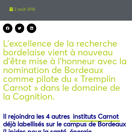
2 août 2016
L’excellence de la recherche
bordelaise vient à nouveau
d’être mise à l’honneur avec la
nomination de Bordeaux
comme pilote du « Tremplin
Carnot » dans le domaine de
la Cognition.
Il rejoindra les 4 autres
instituts Carnot
déjà labellisés sur le campus de Bordeaux
(Lipides pour la santé, énergie,