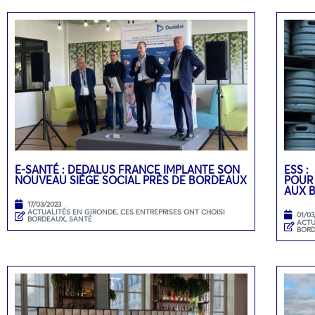
E-SANTÉ : DEDALUS FRANCE IMPLANTE SON
ESS :
NOUVEAU SIÈGE SOCIAL PRÈS DE BORDEAUX
POUR
AUX 
17/03/2023
ACTUALITÉS EN GIRONDE
,
CES ENTREPRISES ONT CHOISI
01/03
BORDEAUX
,
SANTÉ
ACTU
BOR