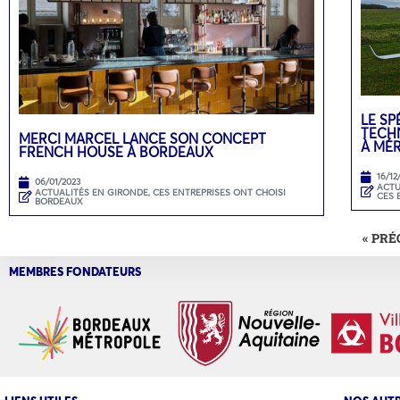
LE SP
TECH
MERCI MARCEL LANCE SON CONCEPT
À MÉ
FRENCH HOUSE À BORDEAUX
16/12
06/01/2023
ACTU
ACTUALITÉS EN GIRONDE
,
CES ENTREPRISES ONT CHOISI
CES 
BORDEAUX
« PR
MEMBRES FONDATEURS