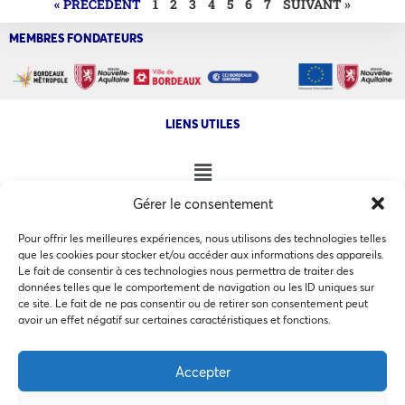
« PRÉCÉDENT
1
2
3
4
5
6
7
SUIVANT »
MEMBRES FONDATEURS
LIENS UTILES
Gérer le consentement
NOS AUTRES SITES
Pour offrir les meilleures expériences, nous utilisons des technologies telles
que les cookies pour stocker et/ou accéder aux informations des appareils.
Le fait de consentir à ces technologies nous permettra de traiter des
données telles que le comportement de navigation ou les ID uniques sur
ce site. Le fait de ne pas consentir ou de retirer son consentement peut
Ce site utilise des cookies pour les statistiques et pour
avoir un effet négatif sur certaines caractéristiques et fonctions.
COPYRIGHT @ 2026 - INVEST IN BORDEAUX - 32 Allées d'Orléans
améliorer votre expérience. En cliquant sur Accepter, vous
33000 Bordeaux
consentez à notre utilisation des cookies. En savoir plus
Accepter
dans notre
politique de confidentialité
.