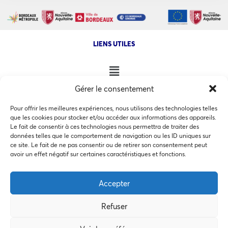
LIENS UTILES
Gérer le consentement
NOS AUTRES SITES
Pour offrir les meilleures expériences, nous utilisons des technologies telles
que les cookies pour stocker et/ou accéder aux informations des appareils.
Le fait de consentir à ces technologies nous permettra de traiter des
données telles que le comportement de navigation ou les ID uniques sur
ce site. Le fait de ne pas consentir ou de retirer son consentement peut
Ce site utilise des cookies pour les statistiques et pour
avoir un effet négatif sur certaines caractéristiques et fonctions.
COPYRIGHT @ 2026 - INVEST IN BORDEAUX - 32 Allées d'Orléans
améliorer votre expérience. En cliquant sur Accepter, vous
33000 Bordeaux
consentez à notre utilisation des cookies. En savoir plus
Accepter
dans notre
politique de confidentialité
.
Refuser
Accepter
MEMBRES BIENFAITEURS