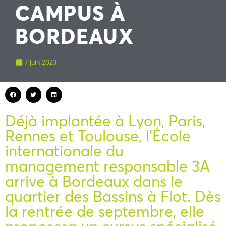
CAMPUS À
BORDEAUX
7 juin 2023
Déjà implantée à Lyon, Paris,
Rennes et Toulouse, l’École
internationale du
management responsable 3A
arrive à Bordeaux dans le
quartier des Bassins à Flot. Dès
la rentrée de septembre, elle