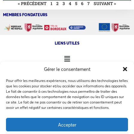
« PRÉCÉDENT
1
2
3
4
5
6
7
SUIVANT »
MEMBRES FONDATEURS
LIENS UTILES
Gérer le consentement
NOS AUTRES SITES
Pour offrir les meilleures expériences, nous utilisons des technologies telles
que les cookies pour stocker et/ou accéder aux informations des appareils.
Le fait de consentir à ces technologies nous permettra de traiter des
données telles que le comportement de navigation ou les ID uniques sur
ce site. Le fait de ne pas consentir ou de retirer son consentement peut
Ce site utilise des cookies pour les statistiques et pour
avoir un effet négatif sur certaines caractéristiques et fonctions.
COPYRIGHT @ 2026 - INVEST IN BORDEAUX - 32 Allées d'Orléans
améliorer votre expérience. En cliquant sur Accepter, vous
33000 Bordeaux
consentez à notre utilisation des cookies. En savoir plus
Accepter
dans notre
politique de confidentialité
.