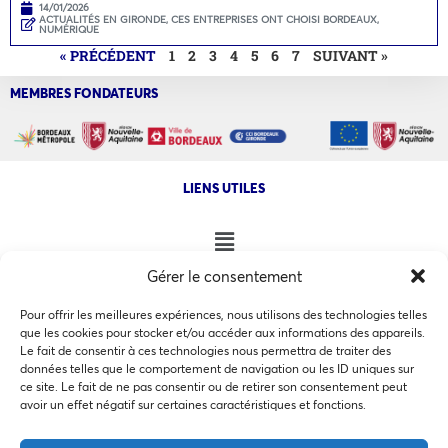
14/01/2026
ACTUALITÉS EN GIRONDE
,
CES ENTREPRISES ONT CHOISI BORDEAUX
,
NUMÉRIQUE
« PRÉCÉDENT
1
2
3
4
5
6
7
SUIVANT »
MEMBRES FONDATEURS
LIENS UTILES
Gérer le consentement
NOS AUTRES SITES
Pour offrir les meilleures expériences, nous utilisons des technologies telles
que les cookies pour stocker et/ou accéder aux informations des appareils.
Le fait de consentir à ces technologies nous permettra de traiter des
données telles que le comportement de navigation ou les ID uniques sur
ce site. Le fait de ne pas consentir ou de retirer son consentement peut
Ce site utilise des cookies pour les statistiques et pour
avoir un effet négatif sur certaines caractéristiques et fonctions.
COPYRIGHT @ 2026 - INVEST IN BORDEAUX - 32 Allées d'Orléans
améliorer votre expérience. En cliquant sur Accepter, vous
33000 Bordeaux
consentez à notre utilisation des cookies. En savoir plus