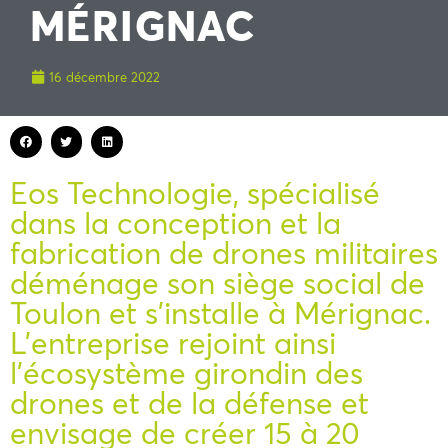
MÉRIGNAC
16 décembre 2022
Eos Technologie, spécialisé
dans la conception et la
fabrication de drones militaires
déménage son siège social de
Toulon et s’installe à Mérignac.
L’entreprise rejoint ainsi
l’écosystème girondin des
drones et de la défense et
envisage de créer 15 à 20