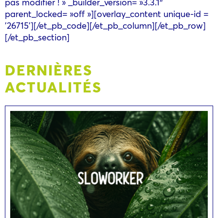
pas modifier ! » _builder_version= »3.3.1″
parent_locked= »off »][overlay_content unique-id =
'26715'][/et_pb_code][/et_pb_column][/et_pb_row]
[/et_pb_section]
DERNIÈRES
ACTUALITÉS