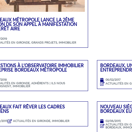
EAUX MÉTROPOLE LANCE LA 2ÈME
ON DE SON APPEL À MANIFESTATION
ÉRÊT AIRE
/2019
ALITÉS EN GIRONDE
,
GRANDS PROJETS
,
IMMOBILIER
STIONS À L’OBSERVATOIRE IMMOBILIER
BORDEAUX, UN
EPRISE BORDEAUX MÉTROPOLE
ENTREPRENDR
/2018
06/02/2017
ALITÉS EN GIRONDE
,
ADHÉRENTS | ILS NOUS
ACTUALITÉS EN 
IGNENT
,
IMMOBILIER
EAUX FAIT RÊVER LES CADRES
NOUVEAU SIÈG
IENS
BORDEAUX EU
9/2015
ACTUALITÉS EN GIRONDE
,
IMMOBILIER
02/06/2015
ACTUALITÉS EN 
BORDEAUX
,
IMMOB