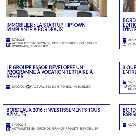
BORD
IMMOBILIER : LA STARTUP HIPTOWN
ÉDITI
S’IMPLANTE À BORDEAUX
D’INT
17/11/2021
24/07
ACTUALITÉS EN GIRONDE
,
CES ENTREPRISES ONT CHOISI
ACTU
BORDEAUX
,
IMMOBILIER
LE GROUPE ESSOR DÉVELOPPE UN
3 QUE
PROGRAMME À VOCATION TERTIAIRE À
ENTR
BÈGLES
18/01
ACTU
13/09/2018
ACTUALITÉS EN GIRONDE
,
IMMOBILIER
REJO
BORDEAUX 2016 : INVESTISSEMENTS TOUS
BORD
AZIMUTS !
PARIS
21/01/2016
02/0
ACTUALITÉS EN GIRONDE
,
GRANDS PROJETS
,
IMMOBILIER