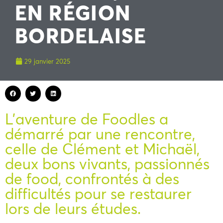
EN RÉGION
BORDELAISE
29 janvier 2025
L’aventure de Foodles a
démarré par une rencontre,
celle de Clément et Michaël,
deux bons vivants, passionnés
de food, confrontés à des
difficultés pour se restaurer
lors de leurs études.