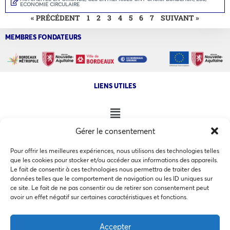
ECONOMIE CIRCULAIRE
« PRÉCÉDENT
1
2
3
4
5
6
7
SUIVANT »
MEMBRES FONDATEURS
LIENS UTILES
Gérer le consentement
NOS AUTRES SITES
Pour offrir les meilleures expériences, nous utilisons des technologies telles
que les cookies pour stocker et/ou accéder aux informations des appareils.
Le fait de consentir à ces technologies nous permettra de traiter des
données telles que le comportement de navigation ou les ID uniques sur
ce site. Le fait de ne pas consentir ou de retirer son consentement peut
Ce site utilise des cookies pour les statistiques et pour
avoir un effet négatif sur certaines caractéristiques et fonctions.
COPYRIGHT @ 2026 - INVEST IN BORDEAUX - 32 Allées d'Orléans
améliorer votre expérience. En cliquant sur Accepter, vous
33000 Bordeaux
consentez à notre utilisation des cookies. En savoir plus
Accepter