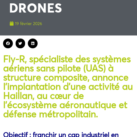
DRONES
19 février 2026
Fly-R, spécialiste des systèmes
aériens sans pilote (UAS) à
structure composite, annonce
l’implantation d’une activité au
Haillan, au cœur de
l’écosystème aéronautique et
défense métropolitain.
Objectif : franchir un cap industriel en