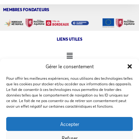
MEMBRES FONDATEURS
LIENS UTILES
Gérer le consentement
NOS AUTRES SITES
Pour offrir les meilleures expériences, nous utilisons des technologies telles
que les cookies pour stocker et/ou accéder aux informations des appareils.
Le fait de consentir à ces technologies nous permettra de traiter des
données telles que le comportement de navigation ou les ID uniques sur
ce site. Le fait de ne pas consentir ou de retirer son consentement peut
Ce site utilise des cookies pour les statistiques et pour
avoir un effet négatif sur certaines caractéristiques et fonctions.
COPYRIGHT @ 2026 - INVEST IN BORDEAUX - 32 Allées d'Orléans
améliorer votre expérience. En cliquant sur Accepter, vous
33000 Bordeaux
consentez à notre utilisation des cookies. En savoir plus
Accepter
dans notre
politique de confidentialité
.
Refuser
Accepter