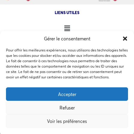
LIENS UTILES
Gérer le consentement
NOS AUTRES SITES
Pour offrir les meilleures expériences, nous utilisons des technologies telles
que les cookies pour stocker et/ou accéder aux informations des appareils.
Le fait de consentir à ces technologies nous permettra de traiter des
données telles que le comportement de navigation ou les ID uniques sur
ce site. Le fait de ne pas consentir ou de retirer son consentement peut
Ce site utilise des cookies pour les statistiques et pour
avoir un effet négatif sur certaines caractéristiques et fonctions.
COPYRIGHT @ 2026 - INVEST IN BORDEAUX - 32 Allées d'Orléans
améliorer votre expérience. En cliquant sur Accepter, vous
33000 Bordeaux
consentez à notre utilisation des cookies. En savoir plus
Accepter
dans notre
politique de confidentialité
.
Refuser
Accepter
MEMBRES BIENFAITEURS
Voir les préférences
Préférences des cookies
Refuser