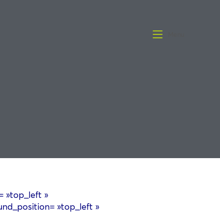
Menu
 »top_left »
nd_position= »top_left »