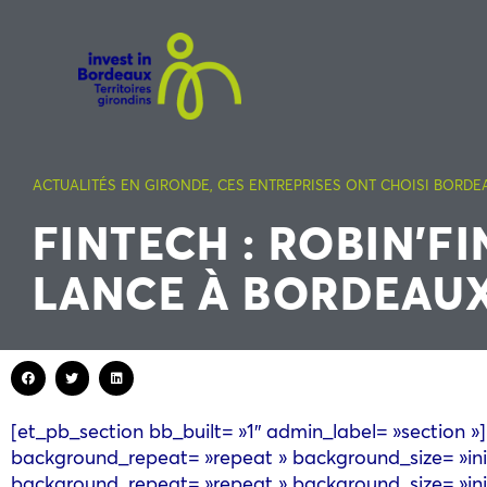
ACTUALITÉS EN GIRONDE
,
CES ENTREPRISES ONT CHOISI BORDE
FINTECH : ROBIN’F
LANCE À BORDEAU
[et_pb_section bb_built= »1″ admin_label= »section 
background_repeat= »repeat » background_size= »init
background_repeat= »repeat » background_size= »init