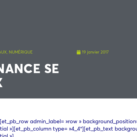
AUX
,
NUMÉRIQUE
19 janvier 2017
INANCE SE
X
»][et_pb_row admin_label= »row » background_position=
ial »][et_pb_column type= »4_4″][et_pb_text backgrou
ial »]