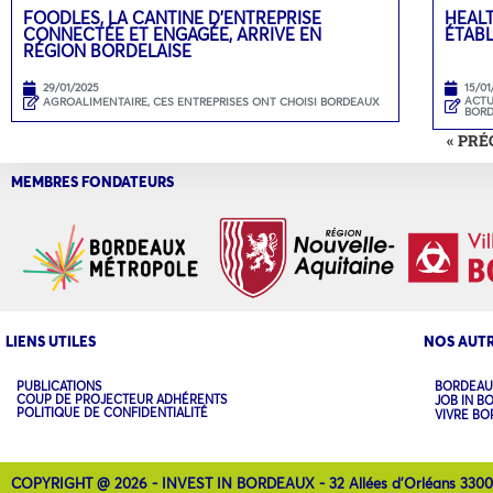
FOODLES, LA CANTINE D’ENTREPRISE
HEAL
CONNECTÉE ET ENGAGÉE, ARRIVE EN
ÉTAB
RÉGION BORDELAISE
29/01/2025
15/01
ACTU
AGROALIMENTAIRE
,
CES ENTREPRISES ONT CHOISI BORDEAUX
BOR
« PR
MEMBRES FONDATEURS
LIENS UTILES
NOS AUTR
PUBLICATIONS
BORDEAU
COUP DE PROJECTEUR ADHÉRENTS
JOB IN B
POLITIQUE DE CONFIDENTIALITÉ
VIVRE B
COPYRIGHT @ 2026 - INVEST IN BORDEAUX - 32 Allées d'Orléans 330