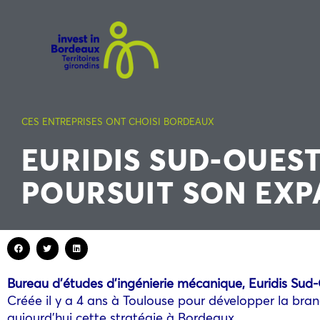
CES ENTREPRISES ONT CHOISI BORDEAUX
EURIDIS SUD-OUES
POURSUIT SON EXP
Bureau d’études d’ingénierie mécanique, Euridis Sud-O
Créée il y a 4 ans à Toulouse pour développer la bra
aujourd’hui cette stratégie à Bordeaux.