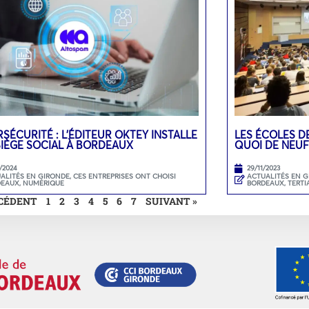
SÉCURITÉ : L’ÉDITEUR OKTEY INSTALLE
LES ÉCOLES D
SIÈGE SOCIAL À BORDEAUX
QUOI DE NEUF
/2024
29/11/2023
ALITÉS EN GIRONDE
,
CES ENTREPRISES ONT CHOISI
ACTUALITÉS EN 
DEAUX
,
NUMÉRIQUE
BORDEAUX
,
TERTI
ÉCÉDENT
1
2
3
4
5
6
7
SUIVANT »