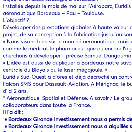
Installée depuis le mois de mai sur l’Aéroparc, Euri
aéronautique Bordeaux – Pau – Toulouse.
L’objectif ?
Développer des prestations globales à haute valeur aj
projet, de sa conception à la fabrication jusqu’au sout
« Nous visons bien sûr le marché aéronautique, mais n
comme le médical, le pharmaceutique ou encore l’agr
cherchons à développer » précise Samuel Dangoumau
« L’idée est aussi de dupliquer à Bordeaux notre sav
centrale du Blayais ou le laser mégajoule. »
Euridis Sud-Ouest a d’ores et déjà décroché un contra
Falcon SMS pour Dassault-Aviation. A Mérignac, le bu
d’ici 2 ans.
* Aéronautique, Spatial et Défense. A savoir / Le g
collaborateurs dans toute la France.
Il l’a dit :
» Bordeaux Gironde Investissement nous a permis de re
» Bordeaux Gironde Investissement nous a aiguillés su