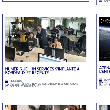
BOR
AGENA
NUMÉRIQUE : HN SERVICES S’IMPLANTE À
L’ENT
BORDEAUX ET RECRUTE
25/0
14/05/2024
ACTU
ACTUALITÉS EN GIRONDE
,
CES ENTREPRISES ONT CHOISI
CES 
BORDEAUX
,
NUMÉRIQUE