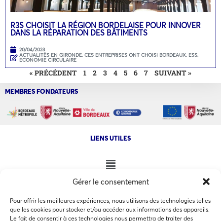
R3S CHOISIT LA RÉGION BORDELAISE POUR INNOVER
DANS LA RÉPARATION DES BÂTIMENTS
20/04/2023
ACTUALITÉS EN GIRONDE
,
CES ENTREPRISES ONT CHOISI BORDEAUX
,
ESS,
ECONOMIE CIRCULAIRE
« PRÉCÉDENT
1
2
3
4
5
6
7
SUIVANT »
MEMBRES FONDATEURS
LIENS UTILES
Gérer le consentement
NOS AUTRES SITES
Pour offrir les meilleures expériences, nous utilisons des technologies telles
que les cookies pour stocker et/ou accéder aux informations des appareils.
Le fait de consentir à ces technologies nous permettra de traiter des