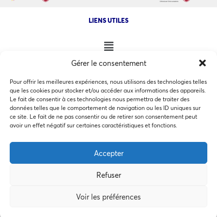
LIENS UTILES
Gérer le consentement
NOS AUTRES SITES
Pour offrir les meilleures expériences, nous utilisons des technologies telles
que les cookies pour stocker et/ou accéder aux informations des appareils.
Le fait de consentir à ces technologies nous permettra de traiter des
données telles que le comportement de navigation ou les ID uniques sur
ce site. Le fait de ne pas consentir ou de retirer son consentement peut
Ce site utilise des cookies pour les statistiques et pour
avoir un effet négatif sur certaines caractéristiques et fonctions.
COPYRIGHT @ 2026 - INVEST IN BORDEAUX - 32 Allées d'Orléans
améliorer votre expérience. En cliquant sur Accepter, vous
33000 Bordeaux
consentez à notre utilisation des cookies. En savoir plus
Accepter
dans notre
politique de confidentialité
.
Refuser
Accepter
MEMBRES BIENFAITEURS
Voir les préférences
Préférences des cookies
Refuser