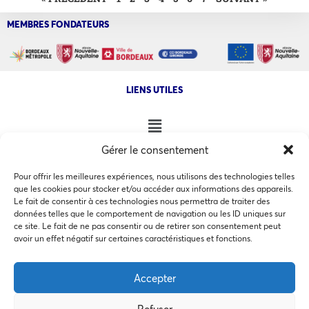
MEMBRES FONDATEURS
LIENS UTILES
Gérer le consentement
NOS AUTRES SITES
Pour offrir les meilleures expériences, nous utilisons des technologies telles
que les cookies pour stocker et/ou accéder aux informations des appareils.
Le fait de consentir à ces technologies nous permettra de traiter des
données telles que le comportement de navigation ou les ID uniques sur
ce site. Le fait de ne pas consentir ou de retirer son consentement peut
Ce site utilise des cookies pour les statistiques et pour
avoir un effet négatif sur certaines caractéristiques et fonctions.
COPYRIGHT @ 2026 - INVEST IN BORDEAUX - 32 Allées d'Orléans
améliorer votre expérience. En cliquant sur Accepter, vous
33000 Bordeaux
consentez à notre utilisation des cookies. En savoir plus
Accepter
dans notre
politique de confidentialité
.
Refuser