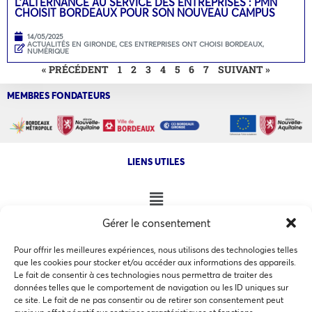
L’ALTERNANCE AU SERVICE DES ENTREPRISES : PMN
CHOISIT BORDEAUX POUR SON NOUVEAU CAMPUS
14/05/2025
ACTUALITÉS EN GIRONDE
,
CES ENTREPRISES ONT CHOISI BORDEAUX
,
NUMÉRIQUE
« PRÉCÉDENT
1
2
3
4
5
6
7
SUIVANT »
MEMBRES FONDATEURS
LIENS UTILES
Gérer le consentement
NOS AUTRES SITES
Pour offrir les meilleures expériences, nous utilisons des technologies telles
que les cookies pour stocker et/ou accéder aux informations des appareils.
Le fait de consentir à ces technologies nous permettra de traiter des
données telles que le comportement de navigation ou les ID uniques sur
ce site. Le fait de ne pas consentir ou de retirer son consentement peut
Ce site utilise des cookies pour les statistiques et pour