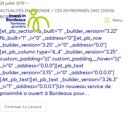
24 juillet 2019
ACTUALITÉS EN GIRONDE
/
CES ENTREPRISES ONT CHOISI
BORDEAUX
Menu
[et_pb_section fb_built="1" _builder_version="3.22"
fb_built="1" _i="0" _address="0"][et_pb_row
_builder_version="3.25" _i="0" _address="0.0"]
[et_pb_column type="4_4" _builder_version="3.25"
custom_padding="|||" custom_padding__hover="|||"
_i="0" _address="0.0.0"][et_pb_text
_builder_version="3.15" _i="0" _address="0.0.0.0"]
[/et_pb_text][et_pb_text _builder_version="3.26.3"
_i="1" _address="0.0.0.1"]Un nouveau service de
proximité a ouvert à Bordeaux pour…
Continuer La Lecture