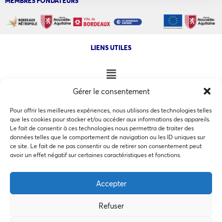
MEMBRES FONDATEURS
LIENS UTILES
Gérer le consentement
NOS AUTRES SITES
Pour offrir les meilleures expériences, nous utilisons des technologies telles
que les cookies pour stocker et/ou accéder aux informations des appareils.
Le fait de consentir à ces technologies nous permettra de traiter des
données telles que le comportement de navigation ou les ID uniques sur
ce site. Le fait de ne pas consentir ou de retirer son consentement peut
Ce site utilise des cookies pour les statistiques et pour
avoir un effet négatif sur certaines caractéristiques et fonctions.
COPYRIGHT @ 2026 - INVEST IN BORDEAUX - 32 Allées d'Orléans
améliorer votre expérience. En cliquant sur Accepter, vous
33000 Bordeaux
consentez à notre utilisation des cookies. En savoir plus
Accepter
dans notre
politique de confidentialité
.
Refuser
Accepter
MEMBRES BIENFAITEURS