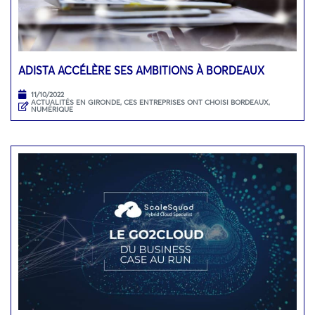
ADISTA ACCÉLÈRE SES AMBITIONS À BORDEAUX
11/10/2022
ACTUALITÉS EN GIRONDE
,
CES ENTREPRISES ONT CHOISI BORDEAUX
,
NUMÉRIQUE