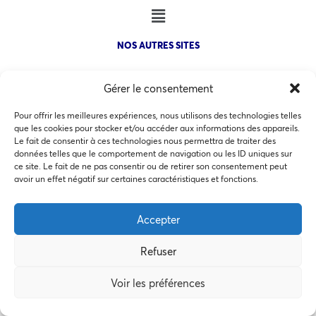
NOS AUTRES SITES
Gérer le consentement
Pour offrir les meilleures expériences, nous utilisons des technologies telles
que les cookies pour stocker et/ou accéder aux informations des appareils.
COPYRIGHT @ 2026 - INVEST IN BORDEAUX - 32 Allées d'Orléans
Le fait de consentir à ces technologies nous permettra de traiter des
33000 Bordeaux
données telles que le comportement de navigation ou les ID uniques sur
ce site. Le fait de ne pas consentir ou de retirer son consentement peut
Ce site utilise des cookies pour les statistiques et pour
avoir un effet négatif sur certaines caractéristiques et fonctions.
améliorer votre expérience. En cliquant sur Accepter, vous
consentez à notre utilisation des cookies. En savoir plus
Accepter
MEMBRES BIENFAITEURS
dans notre
politique de confidentialité
.
Refuser
Accepter
Voir les préférences
Préférences des cookies
Refuser