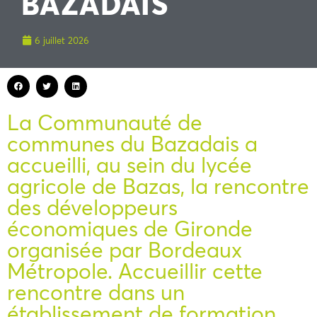
BAZADAIS
6 juillet 2026
La Communauté de
communes du Bazadais a
accueilli, au sein du lycée
agricole de Bazas, la rencontre
des développeurs
économiques de Gironde
organisée par Bordeaux
Métropole. Accueillir cette
rencontre dans un
établissement de formation