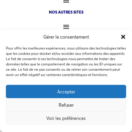
NOS AUTRES SITES
Gérer le consentement
Pour offrir les meilleures expériences, nous utilisons des technologies telles
COPYRIGHT @ 2026 - INVEST IN BORDEAUX - 32 Allées d'Orléans
que les cookies pour stocker et/ou accéder aux informations des appareils.
33000 Bordeaux
Le fait de consentir à ces technologies nous permettra de traiter des
données telles que le comportement de navigation ou les ID uniques sur
ce site. Le fait de ne pas consentir ou de retirer son consentement peut
Ce site utilise des cookies pour les statistiques et pour
avoir un effet négatif sur certaines caractéristiques et fonctions.
améliorer votre expérience. En cliquant sur Accepter, vous
MEMBRES BIENFAITEURS
consentez à notre utilisation des cookies. En savoir plus
Accepter
dans notre
politique de confidentialité
.
Refuser
Accepter
Voir les préférences
Préférences des cookies
Refuser