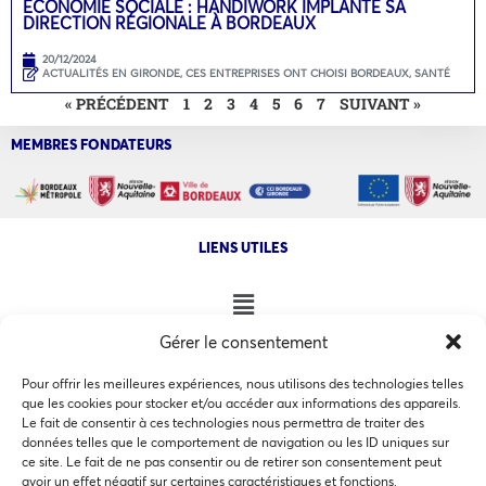
ECONOMIE SOCIALE : HANDIWORK IMPLANTE SA
DIRECTION RÉGIONALE À BORDEAUX
20/12/2024
ACTUALITÉS EN GIRONDE
,
CES ENTREPRISES ONT CHOISI BORDEAUX
,
SANTÉ
« PRÉCÉDENT
1
2
3
4
5
6
7
SUIVANT »
MEMBRES FONDATEURS
LIENS UTILES
Gérer le consentement
NOS AUTRES SITES
Pour offrir les meilleures expériences, nous utilisons des technologies telles
que les cookies pour stocker et/ou accéder aux informations des appareils.
Le fait de consentir à ces technologies nous permettra de traiter des
données telles que le comportement de navigation ou les ID uniques sur
ce site. Le fait de ne pas consentir ou de retirer son consentement peut
Ce site utilise des cookies pour les statistiques et pour
avoir un effet négatif sur certaines caractéristiques et fonctions.