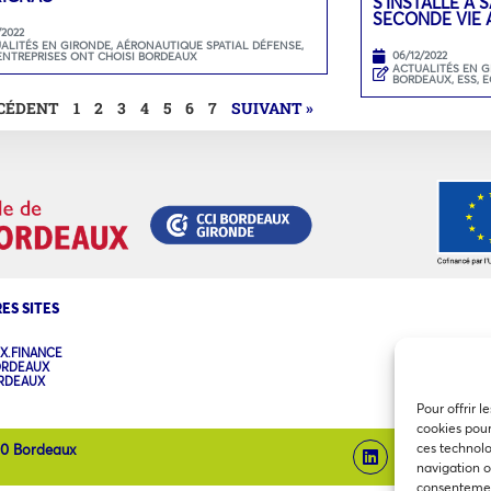
S’INSTALLE À
SECONDE VIE 
/2022
ALITÉS EN GIRONDE
,
AÉRONAUTIQUE SPATIAL DÉFENSE
,
06/12/2022
ENTREPRISES ONT CHOISI BORDEAUX
ACTUALITÉS EN 
BORDEAUX
,
ESS, 
ÉCÉDENT
1
2
3
4
5
6
7
SUIVANT »
ES SITES
X.FINANCE
ORDEAUX
ORDEAUX
Pour offrir l
cookies pour
ces technolo
00 Bordeaux
navigation ou
consentement