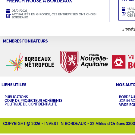
FRENCH HOUSE À BORDEAUX
16/12
06/01/2023
ACTU
ACTUALITÉS EN GIRONDE
,
CES ENTREPRISES ONT CHOISI
CES 
BORDEAUX
« PR
MEMBRES FONDATEURS
LIENS UTILES
NOS AUTR
PUBLICATIONS
BORDEAU
COUP DE PROJECTEUR ADHÉRENTS
JOB IN B
POLITIQUE DE CONFIDENTIALITÉ
VIVRE B
COPYRIGHT @ 2026 - INVEST IN BORDEAUX - 32 Allées d'Orléans 330