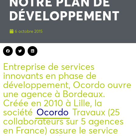
NOTRE PLAN DE
DÉVELOPPEMENT
6 octobre 2015
Entreprise de services
innovants en phase de
développement, Ocordo ouvre
une agence à Bordeaux.
Créée en 2010 à Lille, la
société
Ocordo
Travaux (25
collaborateurs sur 5 agences
en France) assure le service